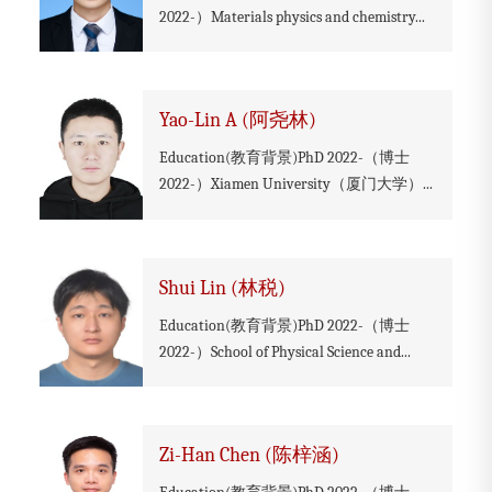
2022-）Materials physics and chemistry...
Yao-Lin A (阿尧林)
Education(教育背景)PhD 2022-（博士
2022-）Xiamen University（厦门大学）...
Shui Lin (林税)
Education(教育背景)PhD 2022-（博士
2022-）School of Physical Science and...
Zi-Han Chen (陈梓涵)